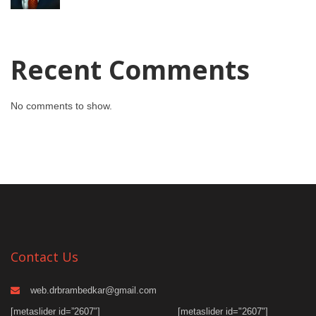
Recent Comments
No comments to show.
Contact Us
web.drbrambedkar@gmail.com
[metaslider id=”2607″]
[metaslider id="2607"]