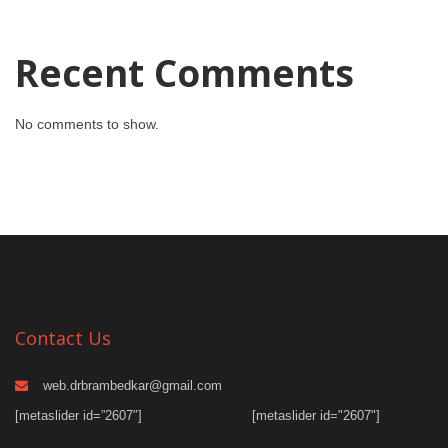
Recent Comments
No comments to show.
Contact Us
web.drbrambedkar@gmail.com
[metaslider id=”2607″]
[metaslider id="2607"]