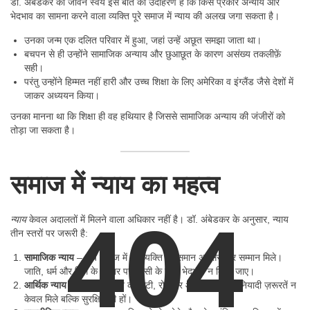
डॉ. अंबेडकर का जीवन स्वयं इस बात का उदाहरण है कि किस प्रकार अन्याय और
भेदभाव का सामना करने वाला व्यक्ति पूरे समाज में न्याय की अलख जगा सकता है।
उनका जन्म एक दलित परिवार में हुआ, जहां उन्हें अछूत समझा जाता था।
बचपन से ही उन्होंने सामाजिक अन्याय और छुआछूत के कारण असंख्य तकलीफ़ें
सही।
परंतु उन्होंने हिम्मत नहीं हारी और उच्च शिक्षा के लिए अमेरिका व इंग्लैंड जैसे देशों में
जाकर अध्ययन किया।
उनका मानना था कि शिक्षा ही वह हथियार है जिससे सामाजिक अन्याय की जंजीरों को
तोड़ा जा सकता है।
समाज में न्याय का महत्व
404
न्याय
केवल अदालतों में मिलने वाला अधिकार नहीं है। डॉ. अंबेडकर के अनुसार, न्याय
तीन स्तरों पर जरूरी है:
सामाजिक न्याय
– जब समाज में हर व्यक्ति को समान अवसर और सम्मान मिले।
जाति, धर्म और लिंग के आधार पर किसी के साथ भेदभाव न किया जाए।
आर्थिक न्याय
– जब हर व्यक्ति को रोटी, रोजगार और जीवन की बुनियादी ज़रूरतें न
केवल मिले बल्कि सुरक्षित भी हों।