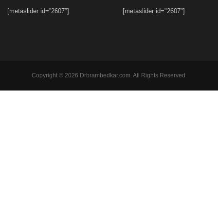
[metaslider id=”2607″]
[metaslider id="2607"]
Copyright © 2026 Drbrambedkar.com. All Rights Reserved.