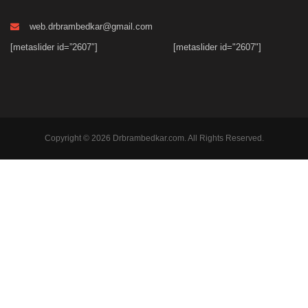
web.drbrambedkar@gmail.com
[metaslider id=”2607″]
[metaslider id="2607"]
Copyright © 2026 Drbrambedkar.com. All Rights Reserved.