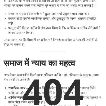
डॉ. अंबेडकर का जीवन स्वयं इस बात का उदाहरण है कि किस प्रकार अन्याय और
भेदभाव का सामना करने वाला व्यक्ति पूरे समाज में न्याय की अलख जगा सकता है।
उनका जन्म एक दलित परिवार में हुआ, जहां उन्हें अछूत समझा जाता था।
बचपन से ही उन्होंने सामाजिक अन्याय और छुआछूत के कारण असंख्य तकलीफ़ें
सही।
परंतु उन्होंने हिम्मत नहीं हारी और उच्च शिक्षा के लिए अमेरिका व इंग्लैंड जैसे देशों में
जाकर अध्ययन किया।
उनका मानना था कि शिक्षा ही वह हथियार है जिससे सामाजिक अन्याय की जंजीरों को
तोड़ा जा सकता है।
समाज में न्याय का महत्व
404
न्याय
केवल अदालतों में मिलने वाला अधिकार नहीं है। डॉ. अंबेडकर के अनुसार, न्याय
तीन स्तरों पर जरूरी है:
सामाजिक न्याय
– जब समाज में हर व्यक्ति को समान अवसर और सम्मान मिले।
जाति, धर्म और लिंग के आधार पर किसी के साथ भेदभाव न किया जाए।
आर्थिक न्याय
– जब हर व्यक्ति को रोटी, रोजगार और जीवन की बुनियादी ज़रूरतें न
केवल मिले बल्कि सुरक्षित भी हों।