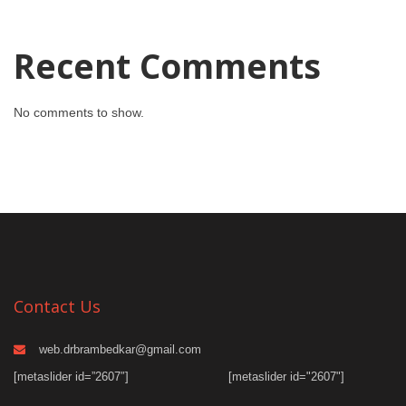
Recent Comments
No comments to show.
Contact Us
web.drbrambedkar@gmail.com
[metaslider id=”2607″]
[metaslider id="2607"]