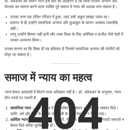
डॉ. अंबेडकर का जीवन स्वयं इस बात का उदाहरण है कि किस प्रकार अन्याय और
भेदभाव का सामना करने वाला व्यक्ति पूरे समाज में न्याय की अलख जगा सकता है।
उनका जन्म एक दलित परिवार में हुआ, जहां उन्हें अछूत समझा जाता था।
बचपन से ही उन्होंने सामाजिक अन्याय और छुआछूत के कारण असंख्य तकलीफ़ें
सही।
परंतु उन्होंने हिम्मत नहीं हारी और उच्च शिक्षा के लिए अमेरिका व इंग्लैंड जैसे देशों में
जाकर अध्ययन किया।
उनका मानना था कि शिक्षा ही वह हथियार है जिससे सामाजिक अन्याय की जंजीरों को
तोड़ा जा सकता है।
समाज में न्याय का महत्व
404
न्याय
केवल अदालतों में मिलने वाला अधिकार नहीं है। डॉ. अंबेडकर के अनुसार, न्याय
तीन स्तरों पर जरूरी है:
सामाजिक न्याय
– जब समाज में हर व्यक्ति को समान अवसर और सम्मान मिले।
जाति, धर्म और लिंग के आधार पर किसी के साथ भेदभाव न किया जाए।
आर्थिक न्याय
– जब हर व्यक्ति को रोटी, रोजगार और जीवन की बुनियादी ज़रूरतें न
केवल मिले बल्कि सुरक्षित भी हों।