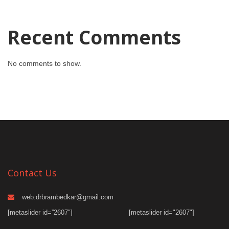
Recent Comments
No comments to show.
Contact Us
web.drbrambedkar@gmail.com
[metaslider id=”2607″]
[metaslider id="2607"]