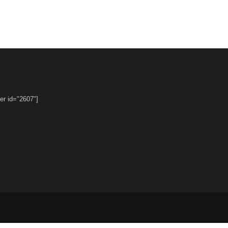
er id="2607"]