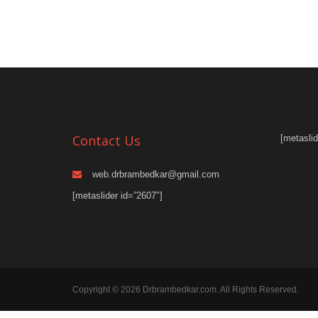
Contact Us
[metaslid
web.drbrambedkar@gmail.com
[metaslider id=”2607″]
Copyright © 2026 Drbrambedkar.com. All Rights Reserved.