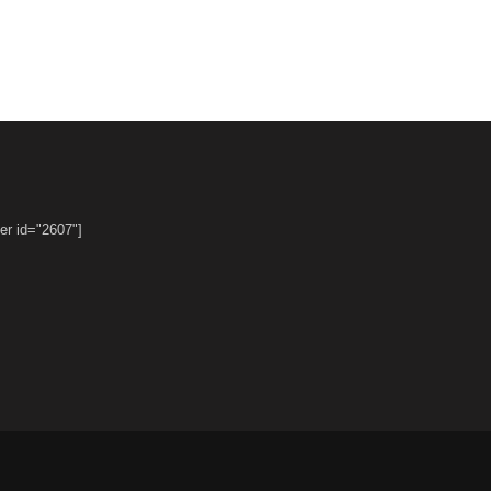
er id="2607"]