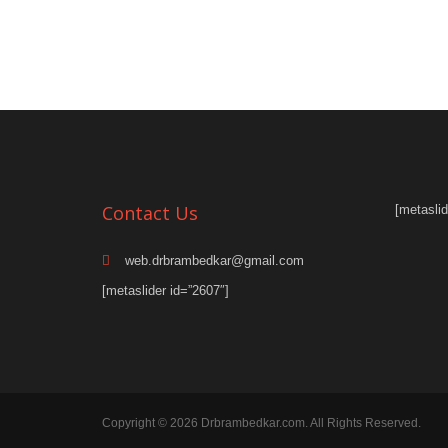
Contact Us
[metaslid
web.drbrambedkar@gmail.com
[metaslider id=”2607″]
Copyright © 2026 Drbrambedkar.com. All Rights Reserved.